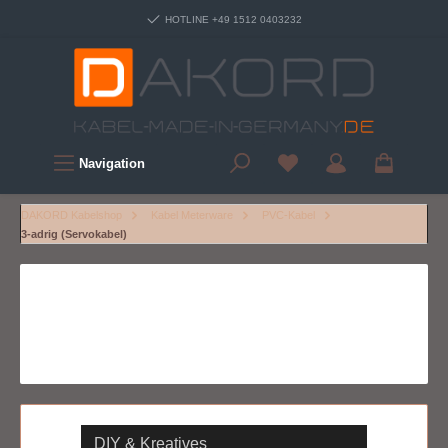
HOTLINE +49 1512 0403232
Navigation
DAKORD Kabelshop
Kabel Meterware
PVC-Kabel
3-adrig (Servokabel)
DIY & Kreatives