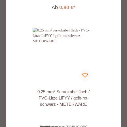
Ab
0,80 €*
0.25 mm² Servokabel flach /
PVC-Litze LiFYY / gelb-rot-
schwarz - METERWARE
Produktnummer:
23030-00-0000