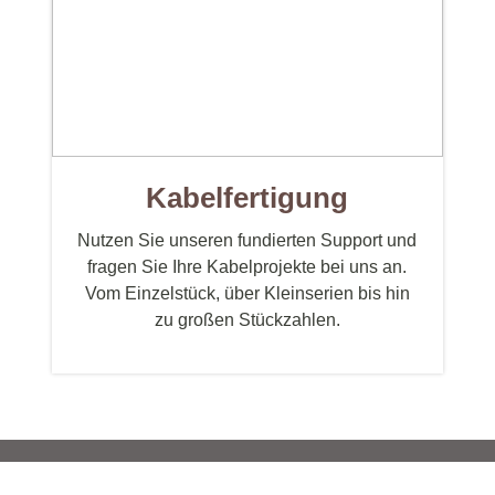
auzubehör
Modellbahnzubehör
ieboxen
Kupferlackdraht
inder
Miniaturstecker 2.6 mm
htschlauch
Schalter
Kabelfertigung
schlauch
Nutzen Sie unseren fundierten Support und
fragen Sie Ihre Kabelprojekte bei uns an.
Vom Einzelstück, über Kleinserien bis hin
zu großen Stückzahlen.