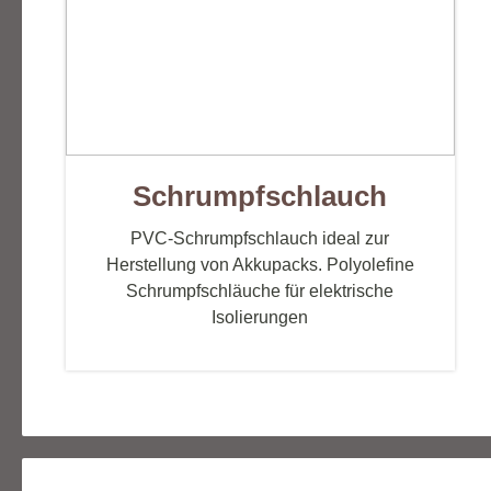
Crimpverbindungen
Modellb
JR / Graupner
Batter
Futaba
Kabelb
BEC
Geflec
Schrumpfschlauch
Tamiya / Mini-Tamiya / AMP
Spiral
PVC-Schrumpfschlauch ideal
zur
ZH System
Herstellung von Akkupacks.
Polyolefine
EH System
Schrumpfschläuche
für elektrische
Isolierungen
XH System
...andere Crimpverbindungen