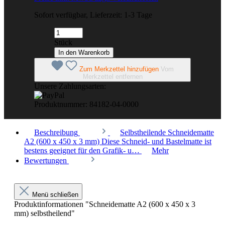
Sofort verfügbar, Lieferzeit: 1-3 Tage
Stück
In den Warenkorb
Zum Merkzettel hinzufügen
Vom
Merkzettel entfernen
Unsere Zahlungsarten:
Produktnummer:
84182-04-0000
Beschreibung
Selbstheilende Schneidematte
A2 (600 x 450 x 3 mm) Diese Schneid- und Bastelmatte ist
bestens geeignet für den Grafik- u…
Mehr
Bewertungen
Menü schließen
Produktinformationen "Schneidematte A2 (600 x 450 x 3
mm) selbstheilend"