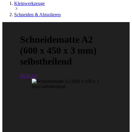
Kleinwerkzeuge
Schneiden & Abisolieren
Schneidematte A2
(600 x 450 x 3 mm)
selbstheilend
DONAU