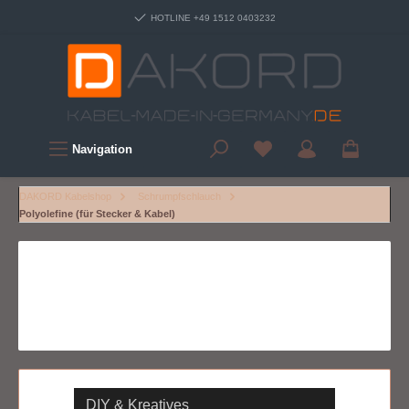
HOTLINE +49 1512 0403232
Navigation
DAKORD Kabelshop
Schrumpfschlauch
Polyolefine (für Stecker & Kabel)
DIY & Kreatives